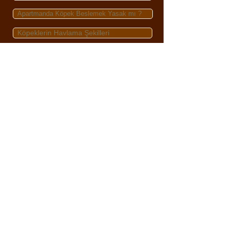
Apartmanda Köpek Beslemek Yasak mı ?
Köpeklerin Havlama Şekilleri
Pisipisi Otu
Pireler Ve Pire Alerjisi
Köpek Tüyü Zararlımıdır ?
Köpeklerde İlkyardım